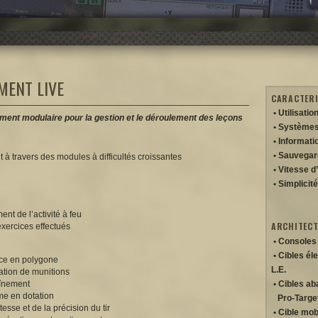
MENT LIVE
CARACTERI
•
Utilisatio
ment modulaire pour la gestion et le déroulement des leçons
•
Systèmes 
•
Informatio
•
Sauvegar
t à travers des modules à difficultés croissantes
•
Vitesse d
•
Simplicité
ent de l’activité à feu
ARCHITEC
exercices effectués
•
Consoles 
•
Cibles él
ce en polygone
L.E.
tion de munitions
raînement
•
Cibles ab
rme en dotation
Pro-Target
tesse et de la précision du tir
•
Cible mob