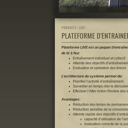
PRODUITS / LIVE/
PLATEFORME D’ENTRAINE
Plateforme LIVE est un paquet d’entraîne
de tir à feu:
Entraînement individuel et collecif
Atteinte des objectifs d’entraînemen
Evaluation et validation des tireurs
L’architecture du système permet de:
Planifier l’activité d’entraînement
Surveiller en temps réel le déroulem
Effectuer l’After Action Review des 
Avantages:
Réduction des temps de permanen
Réduction sensible de la consomma
Atteinte rapide des objectifs d’ent
capacité d’utilisation de l’a
évaluation correcte de la jus