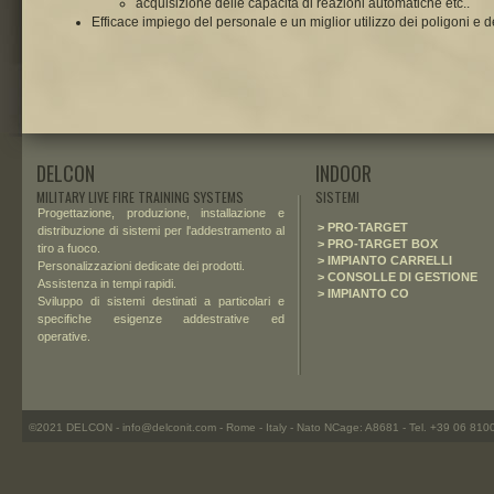
acquisizione delle capacità di reazioni automatiche etc..
Efficace impiego del personale e un miglior utilizzo dei poligoni e d
DELCON
INDOOR
MILITARY LIVE FIRE TRAINING SYSTEMS
SISTEMI
Progettazione, produzione, installazione e
> PRO-TARGET
distribuzione di sistemi per l'addestramento al
> PRO-TARGET BOX
tiro a fuoco.
> IMPIANTO CARRELLI
Personalizzazioni
dedicate
dei prodotti.
> CONSOLLE DI GESTIONE
Assistenza in tempi rapidi.
> IMPIANTO CO
Sviluppo di sistemi destinati a particolari e
specifiche esigenze addestrative ed
operative.
©2021 DELCON - info@delconit.com - Rome - Italy - Nato NCage: A8681 - Tel. +39 06 81