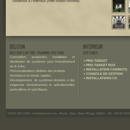
contenue à l’intérieur (After Action Review).
DELCON
INTERIEUR
MILITARY LIVE FIRE TRAINING SYSTEMS
SYSTEMES
Conception, production, installation et
> PRO-TARGET
distribution de systèmes pour l’entraînement
> PRO-TARGET BOX
au tir à feu.
> INSTALLATION CHARIOTS
Personnalisations dédiées des produits.
> CONSOLE DE GESTION
Assistance en temps rapides.
> INSTALLATIONS CO
Développement de systèmes destinés à des
exigences d’entraînement et opérationnelles
particulières et spécifiques.
.
©2021 DELCON - info@delconit.com - Rome - Italy - Nato NCage: A8681 - Tel. +39 06 81