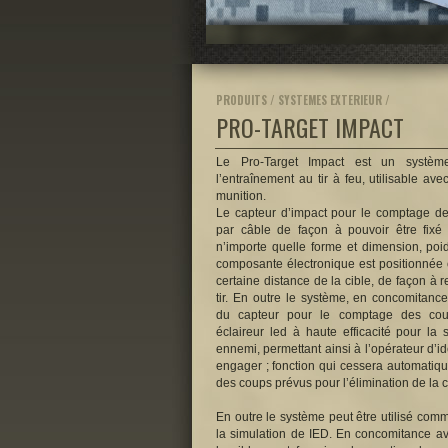
PRODUITS / SYSTEMES EXTERIEUR /
PRO-TARGET IMPACT
Le Pro-Target Impact est un systèm
l’entraînement au tir à feu, utilisable a
munition.
Le capteur d’impact pour le comptage de
par câble de façon à pouvoir être fixé
n’importe quelle forme et dimension, poid
composante électronique est positionnée
certaine distance de la cible, de façon à 
tir. En outre le système, en concomitance
du capteur pour le comptage des cou
éclaireur led à haute efficacité pour la 
ennemi, permettant ainsi à l’opérateur d’ide
engager ; fonction qui cessera automatiqu
des coups prévus pour l’élimination de la c
En outre le système peut être utilisé com
la simulation de IED. En concomitance ave