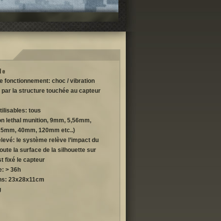
le
e fonctionnement: choc / vibration
 par la structure touchée au capteur
tilisables: tous
non lethal munition, 9mm, 5,56mm,
25mm, 40mm, 120mm etc..)
levé: le système relève l’impact du
oute la surface de la silhouette sur
st fixé le capteur
: > 36h
ns: 23x28x11cm
g