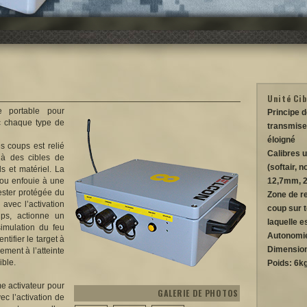
Unité Cib
e portable pour
Principe d
vec chaque type de
transmise
éloigné
s coups est relié
Calibres u
 à des cibles de
(softair, 
s et matériel. La
 ou enfouie à une
12,7mm, 
rester protégée du
Zone de re
 avec l’activation
coup sur t
ps, actionne un
laquelle e
simulation du feu
Autonomie
ntifier le target à
Dimensio
ement à l’atteinte
ible.
Poids: 6k
me activateur pour
GALERIE DE PHOTOS
c l’activation de