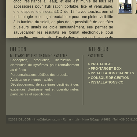
choc, résistance à l’eau), et elle est munie de tous les
accessoires pour l’utilisation portable, fixe et véhiculaire,
elle dispose d’un écranLCD de 12 ‘’avec touchscreen et
technologie « sunlight readable » pour une pleine visibilité
à la lumière du soleil, en plus de la possibilité de contrôler
plusieurs unités de cible simultanément, elle permet de
sauvegarder les résultats en format électronique pour
permettre une activité d’évaluation et rapport adéquate
(After Action Review) de l’exercice effectué.
DELCON
INTERIEUR
MILITARY LIVE FIRE TRAINING SYSTEMS
SYSTEMES
Conception, production, installation et
> PRO-TARGET
distribution de systèmes pour l’entraînement
> PRO-TARGET BOX
au tir à feu.
> INSTALLATION CHARIOTS
Personnalisations dédiées des produits.
> CONSOLE DE GESTION
Assistance en temps rapides.
> INSTALLATIONS CO
Développement de systèmes destinés à des
exigences d’entraînement et opérationnelles
particulières et spécifiques.
.
©2021 DELCON - info@delconit.com - Rome - Italy - Nato NCage: A8681 - Tel. +39 06 81