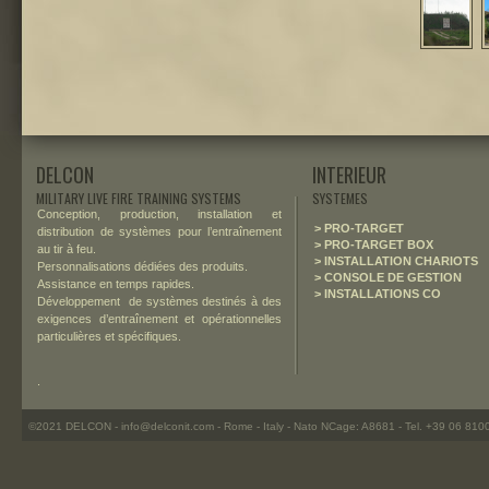
DELCON
INTERIEUR
MILITARY LIVE FIRE TRAINING SYSTEMS
SYSTEMES
Conception, production, installation et
> PRO-TARGET
distribution de systèmes pour l’entraînement
> PRO-TARGET BOX
au tir à feu.
> INSTALLATION CHARIOTS
Personnalisations dédiées des produits.
> CONSOLE DE GESTION
Assistance en temps rapides.
> INSTALLATIONS CO
Développement de systèmes destinés à des
exigences d’entraînement et opérationnelles
particulières et spécifiques.
.
©2021 DELCON - info@delconit.com - Rome - Italy - Nato NCage: A8681 - Tel. +39 06 81