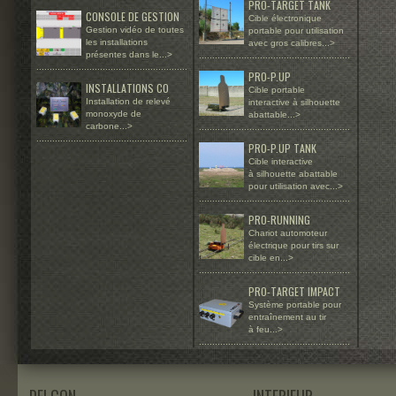
PRO-TARGET TANK
CONSOLE DE GESTION
Cible électronique
Gestion vidéo de toutes
portable pour utilisation
les installations
avec gros calibres...>
présentes dans le...>
.........................................................
.........................................................
PRO-P.UP
INSTALLATIONS CO
Cible portable
Installation de relevé
interactive à silhouette
monoxyde de
abattable...>
carbone...>
.........................................................
.........................................................
PRO-P.UP TANK
Cible interactive
à silhouette abattable
pour utilisation avec...>
.........................................................
PRO-RUNNING
Chariot automoteur
électrique pour tirs sur
cible en...>
.........................................................
PRO-TARGET IMPACT
Système portable pour
entraînement au tir
à feu...>
.........................................................