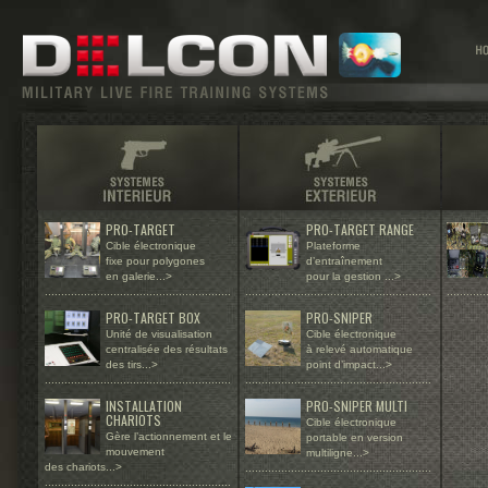
PRO-TARGET
PRO-TARGET RANGE
Cible électronique
Plateforme
fixe pour polygones
d’entraînement
en galerie...>
pour la gestion ...>
......................
...................................
.........................................................
............
PRO-TARGET BOX
PRO-SNIPER
Unité de visualisation
Cible électronique
centralisée des résultats
à relevé automatique
des tirs...>
point d’impact...>
.........................................................
.........................................................
INSTALLATION
PRO-SNIPER MULTI
CHARIOTS
Cible électronique
Gère l’actionnement et le
portable en version
mouvement
multiligne...>
des chariots...>
.........................................................
.........................................................