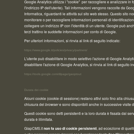
Google Analytics utilizza i "cookie" per raccogliere e analizzare in
l'indirizzo IP dell'utente). Tali informazioni vengono raccolte da Goo
Informatica, riguardanti le attività sul sito web stesso. Questo sito no
monitorare o per raccogliere informazioni personali di identificazio
collegare un indirizzo IP con l'identità di un utente. Google può an
terzi trattino le suddette informazioni per conto di Google.
Per ulteriori informazioni, si rinvia al link di seguito indicato:
https://www.google.it/policies/privacy/partners/
L'utente può disabilitare in modo selettivo l'azione di Google Analyt
disabilitare l'azione di Google Analytics, si rinvia al link di seguito in
https://tools.google.com/dlpage/gaoptout
Durata dei cookie
Alcuni cookie (cookie di sessione) restano attivi solo fino alla chius
chiusura del
browser
e sono disponibili anche in successive visite de
Questi cookie sono detti persistenti e la loro durata è fissata dal ser
durata è illimitata.
GiapCMS.it
non fa uso di cookie persistenti
, ad eccezione di quelli