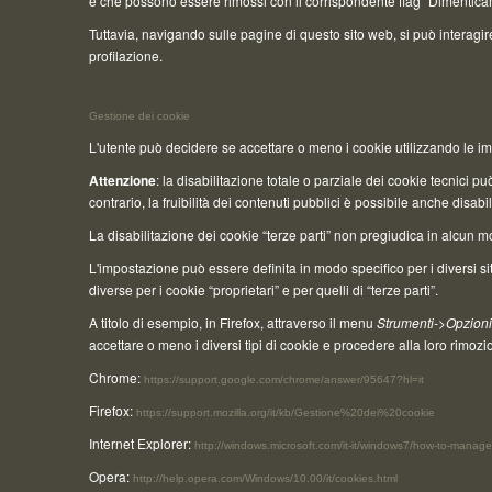
e che possono essere rimossi con il corrispondente flag "Dimenticam
Tuttavia, navigando sulle pagine di questo sito web, si può interagir
profilazione.
Gestione dei cookie
L'utente può decidere se accettare o meno i cookie utilizzando le i
Attenzione
: la disabilitazione totale o parziale dei cookie tecnici può
contrario, la fruibilità dei contenuti pubblici è possibile anche disa
La disabilitazione dei cookie “terze parti” non pregiudica in alcun m
L'impostazione può essere definita in modo specifico per i diversi siti
diverse per i cookie “proprietari” e per quelli di “terze parti”.
A titolo di esempio, in Firefox, attraverso il menu
Strumenti->Opzioni
accettare o meno i diversi tipi di cookie e procedere alla loro rimozi
Chrome:
https://support.google.com/chrome/answer/95647?hl=it
Firefox:
https://support.mozilla.org/it/kb/Gestione%20dei%20cookie
Internet Explorer:
http://windows.microsoft.com/it-it/windows7/how-to-manage-
Opera:
http://help.opera.com/Windows/10.00/it/cookies.html