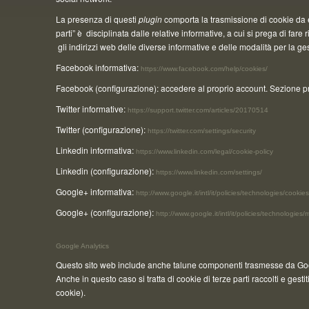
La presenza di questi
plugin
comporta la trasmissione di cookie da e v
parti” è disciplinata dalle relative informative, a cui si prega di fa
gli indirizzi web delle diverse informative e delle modalità per la ge
Facebook informativa:
https://www.facebook.com/help/cookies/
Facebook (configurazione): accedere al proprio account. Sezione pr
Twitter informative:
https://support.twitter.com/articles/20170514
Twitter (configurazione):
https://twitter.com/settings/security
Linkedin informativa:
https://www.linkedin.com/legal/cookie-policy
Linkedin (configurazione):
https://www.linkedin.com/settings/
Google+ informativa:
http://www.google.it/intl/it/policies/technologies/cookies
Google+ (configurazione):
http://www.google.it/intl/it/policies/technologies
Google Analytics
Questo sito web include anche talune componenti trasmesse da Google 
Anche in questo caso si tratta di cookie di terze parti raccolti e ges
cookie).