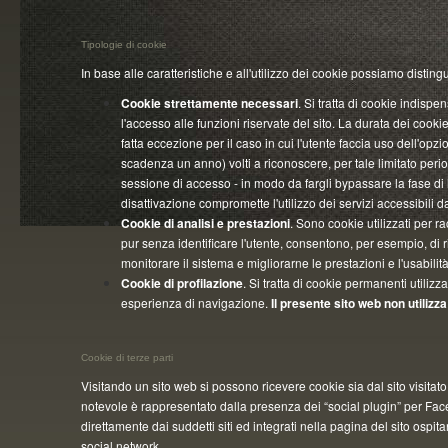
Tipologie di cookie
In base alle caratteristiche e all'utilizzo dei cookie possiamo distin
Cookie strettamente necessari
. Si tratta di cookie indispe
l'accesso alle funzioni riservate del sito. La durata dei cooki
fatta eccezione per il caso in cui l'utente faccia uso dell'op
scadenza un anno) volti a riconoscere, per tale limitato peri
sessione di accesso - in modo da fargli bypassare la fase di 
disattivazione compromette l'utilizzo dei servizi accessibili 
Cookie di analisi e prestazioni
. Sono cookie utilizzati per r
pur senza identificare l'utente, consentono, per esempio, di 
monitorare il sistema e migliorarne le prestazioni e l'usabili
Cookie di profilazione
. Si tratta di cookie permanenti utiliz
esperienza di navigazione.
Il presente sito web non utilizza
Cookie di terze parti
Visitando un sito web si possono ricevere cookie sia dal sito visitato (
notevole è rappresentato dalla presenza dei “social plugin” per Faceb
direttamente dai suddetti siti ed integrati nella pagina del sito ospit
social network.