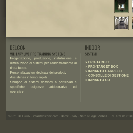
DELCON
INDOOR
MILITARY LIVE FIRE TRAINING SYSTEMS
SISTEMI
Progettazione, produzione, installazione e
> PRO-TARGET
distribuzione di sistemi per l'addestramento al
> PRO-TARGET BOX
tiro a fuoco.
> IMPIANTO CARRELLI
Personalizzazioni
dedicate
dei prodotti.
> CONSOLLE DI GESTIONE
Assistenza in tempi rapidi.
> IMPIANTO CO
Sviluppo di sistemi destinati a particolari e
specifiche esigenze addestrative ed
operative.
©2021 DELCON - info@delconit.com - Rome - Italy - Nato NCage: A8681 - Tel. +39 06 81