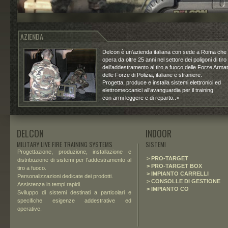
AZIENDA
Delcon è un'azienda italiana con sede a Roma che
opera da oltre 25 anni nel settore dei poligoni di tiro
dell'addestramento al tiro a fuoco delle Forze Arma
delle Forze di Polizia, italiane e straniere.
Progetta, produce e installa sistemi elettronici ed
elettromeccanici all’avanguardia per il training
con armi leggere e di reparto..>
DELCON
INDOOR
MILITARY LIVE FIRE TRAINING SYSTEMS
SISTEMI
Progettazione, produzione, installazione e
> PRO-TARGET
distribuzione di sistemi per l'addestramento al
> PRO-TARGET BOX
tiro a fuoco.
> IMPIANTO CARRELLI
Personalizzazioni
dedicate
dei prodotti.
> CONSOLLE DI GESTIONE
Assistenza in tempi rapidi.
> IMPIANTO CO
Sviluppo di sistemi destinati a particolari e
specifiche esigenze addestrative ed
operative.