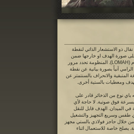
قال ذو الاستشعار الذاتي لنقطة
 على صورة الهدف او خارجها ضمن
مسافة 5م x 3م (LOMAH). المنظومة تحدد مرور
الرامي آنياً بصورة بيانية عن نقطة
ة المتبقية والانحراف بالسنتمتر عن
هدف ومعطيات بالستية أخرى.
باي نوع من الذخائر قادر على
سرعة فوق صوتية. لا حاجة لأي
 في الميدان. الهدف قابل للنقل
ي طقس وسريع التجهيز والتشغيل
 خلال حاجز فولاذي بالستي مجهز
 يصلح خاصة للاستعمال اثناء