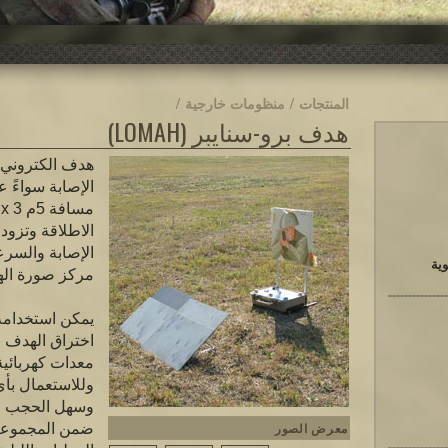
المنتجات / منظومات خارجية /
هدف برو-سنايبر (LOMAH)
هدف الكتروني ن
الإصابة سواءً
الاطلاقة وتزود 
الإصابة والسرع
مركز صورة ال
يمكن استخدامه 
اختراق الهدف ب
معدات كهربائية
وللاستعمال بأ
وسهل الحجب من
معرض الصور
ضمن المجموعة.